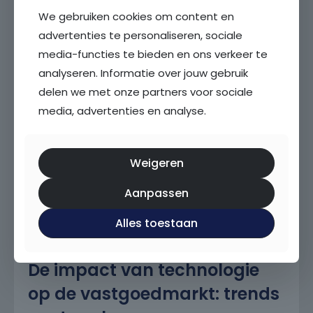
De ultieme gids voor
We gebruiken cookies om content en
advertenties te personaliseren, sociale
woninginspecties: wat moet
media-functies te bieden en ons verkeer te
je weten?
analyseren. Informatie over jouw gebruik
delen we met onze partners voor sociale
media, advertenties en analyse.
Weigeren
Aanpassen
Alles toestaan
De impact van technologie
op de vastgoedmarkt: trends