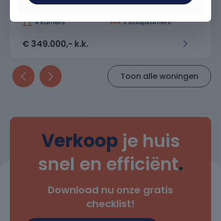
77 m²
0 m²
4 kamers
3 slaapkamers
€ 349.000,- k.k.
Toon alle woningen
Verkoop
je huis
snel en efficiënt
.
Download nu onze gratis
checklist!