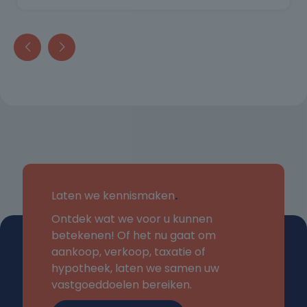
Laten we kennismaken
.
Ontdek wat we voor u kunnen
betekenen! Of het nu gaat om
aankoop, verkoop, taxatie of
hypotheek, laten we samen uw
vastgoeddoelen bereiken.