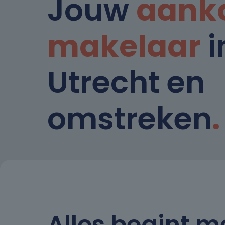
Jouw
aank
makelaar
i
Utrecht en
omstreken
.
Alles begint m