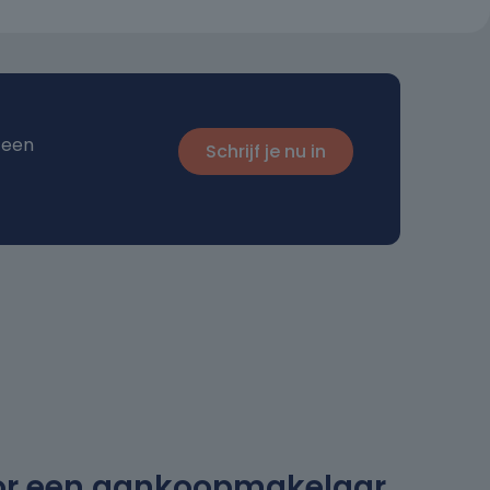
 een
Schrijf je nu in
or een aankoopmakelaar