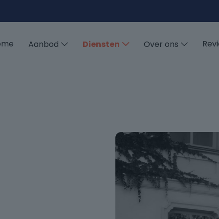
ome
Rev
Aanbod
Diensten
Over ons