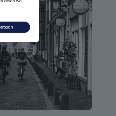
uik delen we
estaan