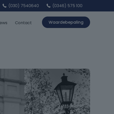
(030) 7540640
(0346) 575 100
Waardebepaling
iews
Contact