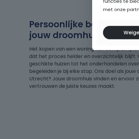
functies te bie
met onze partne
Persoonlijke begeleiding 
Weige
jouw droomhuis
.
Het kopen van een woning kan complex lijken
dat het proces helder en overzichtelijk blijft
geschikte huizen tot het onderhandelen over d
begeleiden je bij elke stap. Ons doel als jou
Utrecht? Jouw droomhuis vinden en ervoor z
vertrouwen de juiste keuzes maakt.