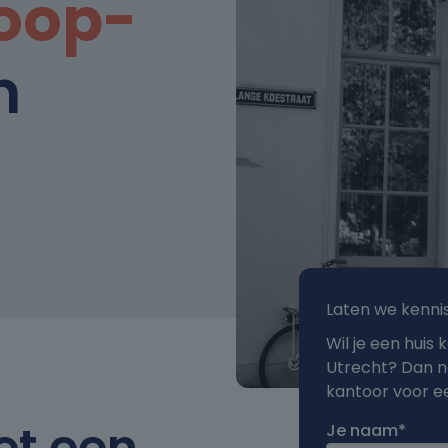
oop-
n
Laten we kenn
Wil je een huis
Utrecht? Dan no
kantoor voor e
et een
Je naam*