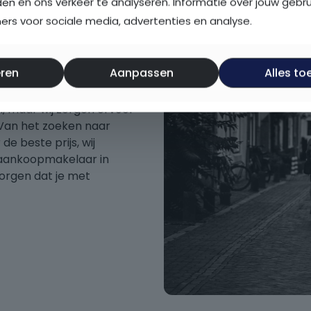
den en ons verkeer te analyseren. Informatie over jouw gebr
rs voor sociale media, advertenties en analyse.
bij
ren
Aanpassen
Alles to
, maar wij zorgen ervoor
. Van het zoeken naar
e beste prijs, wij
w aankoopmakelaar in
orgen dat je met