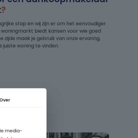
t
?
grijke stap en wij zijn er om het eenvoudiger
 woningmarkt biedt kansen voor wie goed
je zijde maak je gebruik van onze ervaring,
 juiste woning te vinden.
Over
ale media-