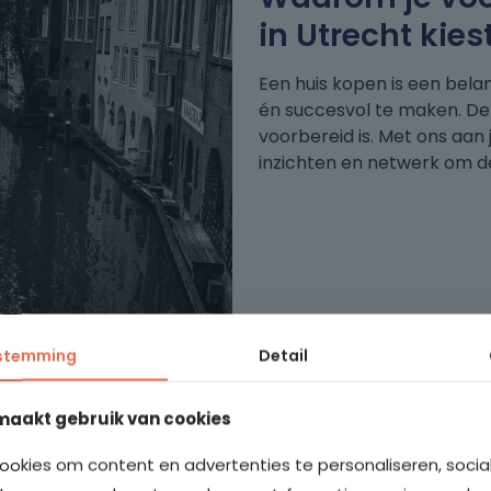
in Utrecht kies
Een huis kopen is een belan
én succesvol te maken. De
voorbereid is. Met ons aan 
inzichten en netwerk om de
stemming
Detail
maakt gebruik van cookies
ookies om content en advertenties te personaliseren, soci