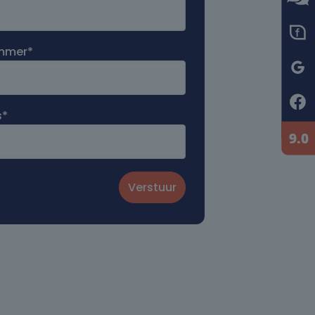
ummer*
s*