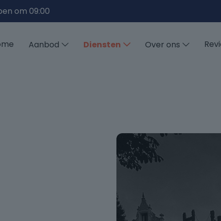
pen om 09:00
ome
Rev
Aanbod
Diensten
Over ons