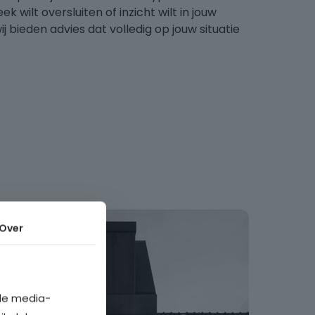
ek wilt oversluiten of inzicht wilt in jouw
ij bieden advies dat volledig op jouw situatie
Over
ale media-