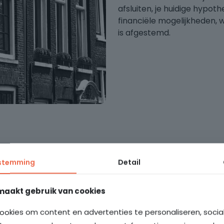
afsluiten, je huidige hypothe
financiële mogelijkheden, w
is afgestemd.
stemming
Detail
maakt gebruik van cookies
ookies om content en advertenties te personaliseren, soci