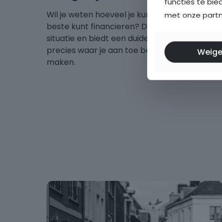
functies te bie
Wil je weten hoeveel je kunt lenen of hoe je
met onze partne
beste kunt financieren? De Hypotheekshop an
situatie en biedt een duidelijk overzicht van 
precies waar je aan toe bent en kun je met v
Weige
maken.