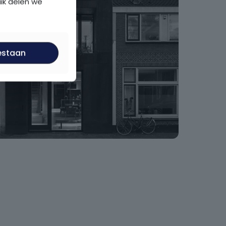
uik delen we
estaan