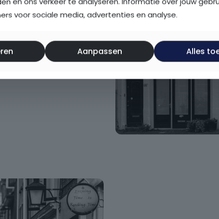
den en ons verkeer te analyseren. Informatie over jouw gebr
 jouw woonplannen het
rs voor sociale media, advertenties en analyse.
alyseert jouw financiële
je mogelijkheden. Zo weet je
ertrouwen de juiste keuzes
ren
Aanpassen
Alles to