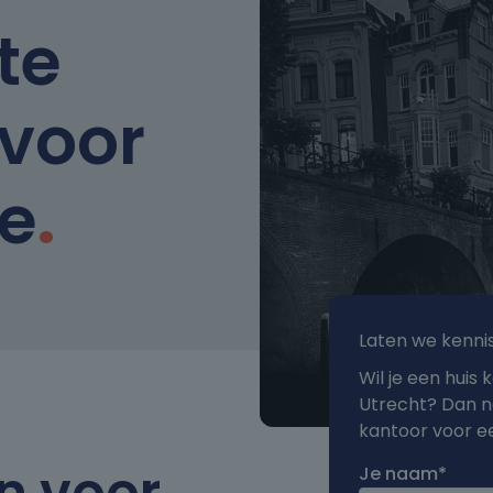
te
voor
ie
.
Laten we kenn
Wil je een huis
Utrecht? Dan no
kantoor voor e
n voor
Je naam*