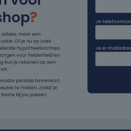
shop
?
Je telefoonn
d advies, maar een
tuatie. Of je nu op zoek
chillende hypotheekvormen
Je e-mailadre
ij zorgen voor helderheid en
ng kun je rekenen op een
elt.
tevaste periode binnenkort
keuzes te maken, zodat je
beste bij jou passen.