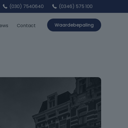
(030) 7540640
(0346) 575 100
Waardebepaling
iews
Contact