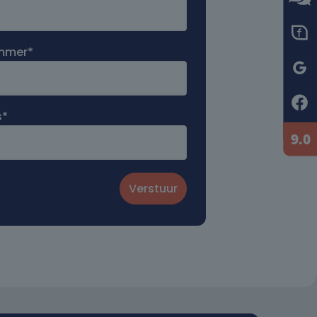
ummer*
s*