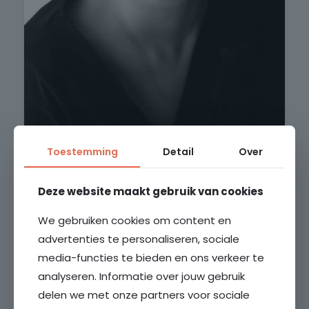
Toestemming
Detail
Over
Marloes Steggink
Deze website maakt gebruik van cookies
NVM Makelaar en beëdigd Taxateur o.z. RM -
We gebruiken cookies om content en
RT
advertenties te personaliseren, sociale
media-functies te bieden en ons verkeer te
analyseren. Informatie over jouw gebruik
delen we met onze partners voor sociale