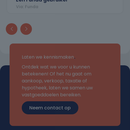
Via: Funda
Laten we kennismaken
.
Ontdek wat we voor u kunnen
betekenen! Of het nu gaat om
aankoop, verkoop, taxatie of
hypotheek, laten we samen uw
vastgoeddoelen bereiken.
Neem contact op