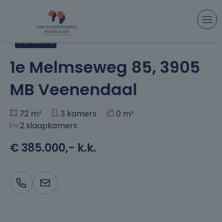
Aanbod
> 1e Melmseweg 85, Veenendaal
Verkocht
+28
1e Melmseweg 85, 3905
MB Veenendaal
72 m²
3 kamers
0 m²
2 slaapkamers
€ 385.000,- k.k.