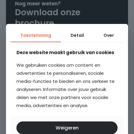
bevinden zich tevens de cv-combiketel en het
Nog meer weten?
2
WTW-systeem.
Download onze
Energielabel
brochure
Door de gehele woning ligt dezelfde PVC-vloer, en
A+
de woning is voorzien van vloerverwarming. Alle
Toestemming
Detail
Over
ramen van het appartement zijn uitgerust met
Garage
Download brochure
elektrische screens en horren.
Geen garage
Deze website maakt gebruik van cookies
Kortom: dit fantastische, ruime, lichte, luxe en
Parkeergelegenheid
energiezuinige appartement is klaar voor directe
We gebruiken cookies om content en
Openbaar parkeren
bewoning.
advertenties te personaliseren, sociale
media-functies te bieden en ons verkeer te
Media en documenten
Het appartement beschikt tevens over een
analyseren. Informatie over jouw gebruik
externe (fietsen)berging.
delen we met onze partners voor sociale
media, advertenties en analyse.
Plattegrond
Bijzonderheden
360° foto's
Weigeren
- Energiezuinig en goed geïsoleerd appartement