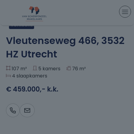
Aanbod
> Vleutenseweg 466, Utrecht
Verkocht
+29
Vleutenseweg 466, 3532
HZ Utrecht
107 m²
5 kamers
76 m²
4 slaapkamers
€ 459.000,- k.k.