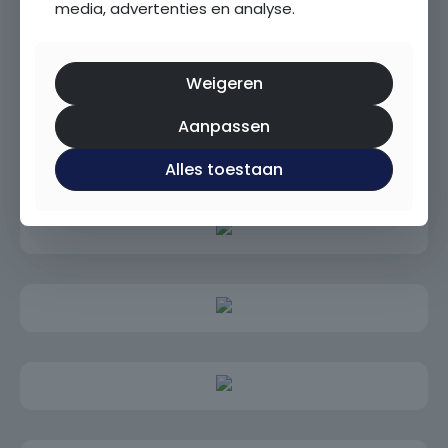
media, advertenties en analyse.
360° foto's
Ligging
Aan drukke weg, Vrij uitzicht
Virtuele tour
Weigeren
Aanpassen
Alles toestaan