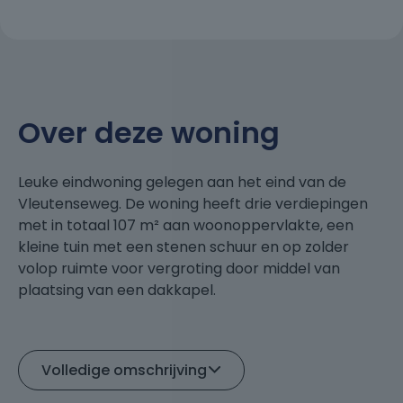
Over deze woning
Leuke eindwoning gelegen aan het eind van de
Vleutenseweg. De woning heeft drie verdiepingen
met in totaal 107 m² aan woonoppervlakte, een
kleine tuin met een stenen schuur en op zolder
volop ruimte voor vergroting door middel van
plaatsing van een dakkapel.
Bij binnenkomst stapt u terug in de zeventiger jaren
met alle kenmerken van dien derhalve alle
Volledige omschrijving
mogelijkheden om de woning te renoveren en naar
eigen smaak af te werken. Onderstaand een