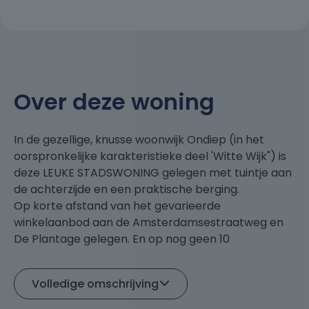
Over deze woning
In de gezellige, knusse woonwijk Ondiep (in het
oorspronkelijke karakteristieke deel 'Witte Wijk") is
deze LEUKE STADSWONING gelegen met tuintje aan
de achterzijde en een praktische berging.
Op korte afstand van het gevarieerde
winkelaanbod aan de Amsterdamsestraatweg en
De Plantage gelegen. En op nog geen 10
fietsminuten afstand ben je al in het oude
stadscentrum evenals Utrecht centraal en station
Volledige omschrijving
Zuilen. Verder zit je zo in de groene omgeving,
enerzijds bij rivier de Vecht, anderzijds het mooie