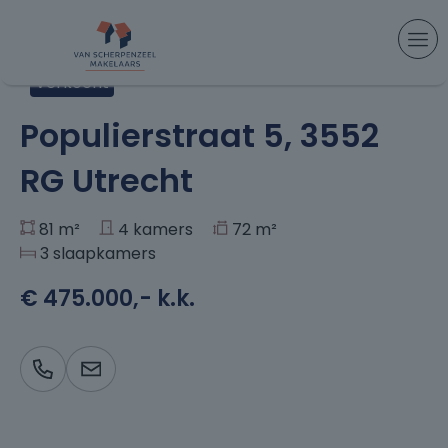
Aanbod
> Populierstraat 5, Utrecht
Verkocht
+36
Populierstraat 5, 3552
RG Utrecht
81 m²
4 kamers
72 m²
3 slaapkamers
€ 475.000,- k.k.