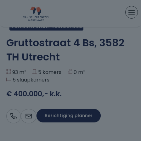
Aanbod
> Gruttostraat 4 Bs, Utrecht
Verkocht onder voorbehoud
+31
Gruttostraat 4 Bs, 3582
TH Utrecht
93 m²
5 kamers
0 m²
5 slaapkamers
€ 400.000,- k.k.
Bezichtiging planner