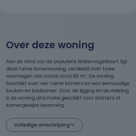
Over deze woning
Aan de rand van de populaire Watervogelbuurt ligt
deze ruime bovenwoning, verdeeld over twee
woonlagen van totaal circa 95 m². De woning
beschikt over vier ruime kamers en een eenvoudige
keuken en badkamer. Door de ligging en de indeling
is de woning uitermate geschikt voor starters of
kamergewijze bewoning.
Op de tweede verdieping bevindt zich een ruime
Volledige omschrijving
overloop met mogelijkheden voor het realiseren
van een tweede badkamer of extra keuken. Tevens