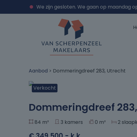
We zijn gesloten. We gaan op maandag o
H
Aanbod
> Dommeringdreef 283, Utrecht
Verkocht
+29
Dommeringdreef 283,
84 m²
3 kamers
0 m²
2 slaap
€ 349.500,- k.k.