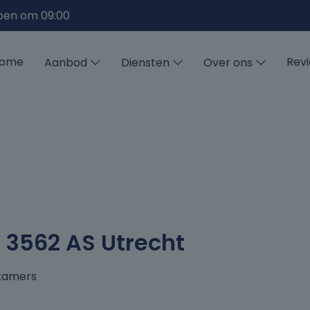
pen om 09:00
ome
Rev
Aanbod
Diensten
Over ons
 3562 AS Utrecht
kamers