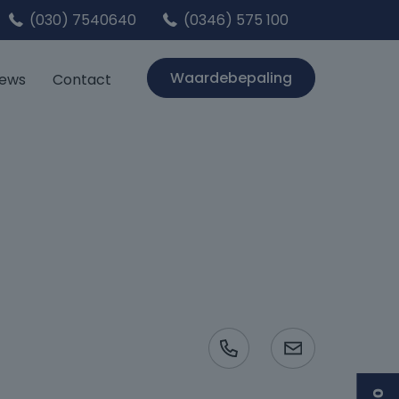
(030) 7540640
(0346) 575 100
Waardebepaling
iews
Contact