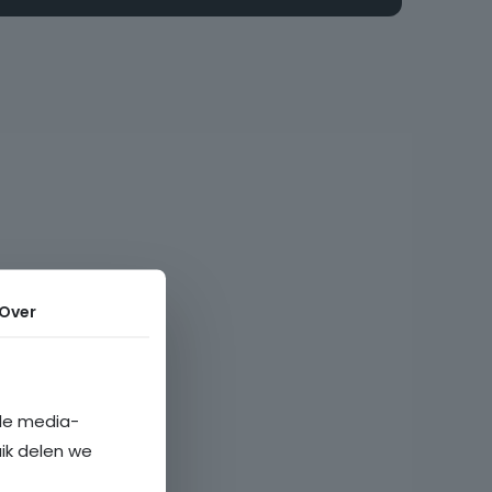
Over
ale media-
uik delen we