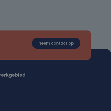
Neem contact op
erkgebied
akelaar Utrecht
akelaar Maarssen
akelaar Loenen