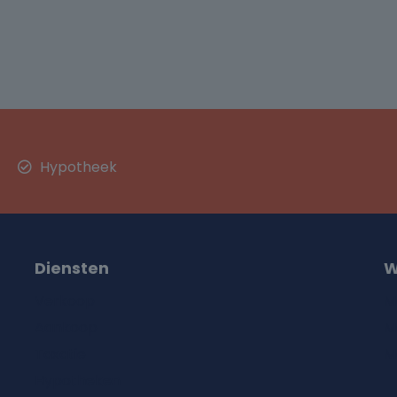
Hypotheek
Diensten
W
Verkoop
M
Aankoop
M
Taxatie
M
Hypotheken