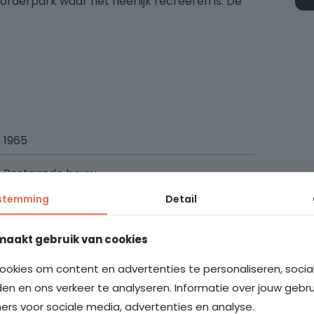
orderpark waar het heerlijk recreëren is. De
 meerdere winkelcentra, sportvoorzieningen. En
um van de stad.
G
1965
Bestaande bouw
stemming
Detail
toegang tot de bergingen.
84 m²
maakt gebruik van cookies
270 m³
t. Mooie ruime eetkeuken met modern
ookies om content en advertenties te personaliseren, soci
bar met zitgelegenheid voor 2 of 3 personen.
3
gkap, koel-/vriescombinatie,
den en ons verkeer te analyseren. Informatie over jouw gebr
urstelling is wit/grijs.
2
rs voor sociale media, advertenties en analyse.