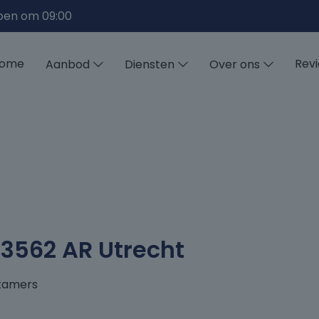
pen om 09:00
ome
Rev
Aanbod
Diensten
Over ons
3562 AR Utrecht
kamers