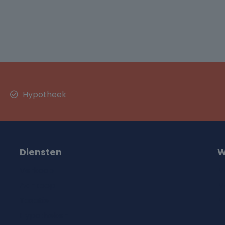
Hypotheek
Diensten
W
Verkoop
M
Aankoop
M
Taxatie
M
Hypotheken