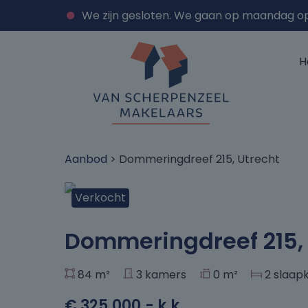
We zijn gesloten. We gaan op maandag o
H
Aanbod
> Dommeringdreef 215, Utrecht
Verkocht
+17
Dommeringdreef 215, 
84 m²
3 kamers
0 m²
2 slaap
€ 325.000,- k.k.