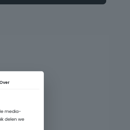
Over
ale media-
uik delen we