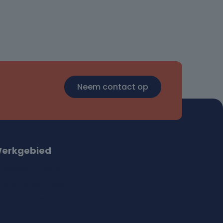
Neem contact op
erkgebied
akelaar Utrecht
akelaar Maarssen
akelaar Loenen