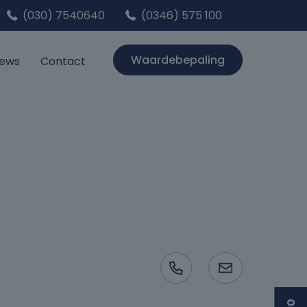
(030) 7540640
(0346) 575 100
Waardebepaling
iews
Contact