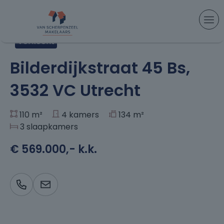
Aanbod
> Bilderdijkstraat 45 Bs, Utrecht
Verkocht
+42
Bilderdijkstraat 45 Bs,
3532 VC Utrecht
110 m²
4 kamers
134 m²
3 slaapkamers
€ 569.000,- k.k.