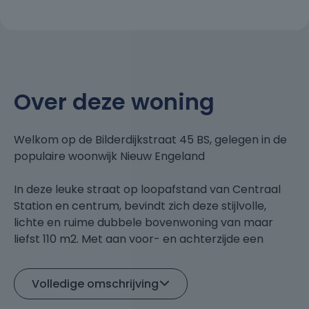
Over deze woning
Welkom op de Bilderdijkstraat 45 BS, gelegen in de
populaire woonwijk Nieuw Engeland
In deze leuke straat op loopafstand van Centraal
Station en centrum, bevindt zich deze stijlvolle,
lichte en ruime dubbele bovenwoning van maar
liefst 110 m2. Met aan voor- en achterzijde een
heerlijke buitenruimte.
Volledige omschrijving
Deze bovenwoning ligt in de brede Bilderdijkstraat
waar de authentieke gevels zorgen voor een