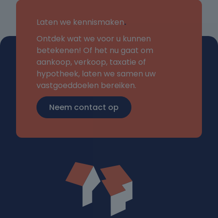
- Energielabel C;
- Balkons op noordoosten en zuidwesten;
Laten we kennismaken
.
- Nieuwe keuken;
Ontdek wat we voor u kunnen
- Direct bewoonbaar zonder te klussen;
betekenen! Of het nu gaat om
- Actieve VvE; maandelijkse bijdrage € 172,-;
aankoop, verkoop, taxatie of
- Eigenaar heeft het pand niet zelf bewoond;
hypotheek, laten we samen uw
- Notaris ter keuze verkoper.
vastgoeddoelen bereiken.
Neem contact op