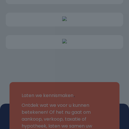
Laten we kennismaken
.
Ontdek wat we voor u kunnen
betekenen! Of het nu gaat om
aankoop, verkoop, taxatie of
hypotheek, laten we samen uw