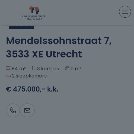
Aanbod
> Mendelssohnstraat 7, Utrecht
Verkocht
+25
Mendelssohnstraat 7,
3533 XE Utrecht
84 m²
3 kamers
0 m²
2 slaapkamers
€ 475.000,- k.k.