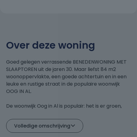
Over deze woning
Goed gelegen verrassende BENEDENWONING MET
SLAAPTOREN uit de jaren 30. Maar liefst 84 m2
woonoppervlakte, een goede achtertuin en in een
leuke en rustige straat in de populaire woonwijk
OOG IN AL.
De woonwijk Oog in Al is populair: het is er groen,
alle voorzieningen zoals kinderopvang, scholen,
winkels, zorgvoorzieningen en Park Oog in Al
Volledige omschrijving
bevinden zich op loopafstand.
Verder tref je diverse wijk horeca: Strand Oog in Al,