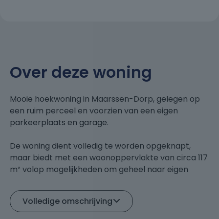
Over deze woning
Mooie hoekwoning in Maarssen-Dorp, gelegen op
een ruim perceel en voorzien van een eigen
parkeerplaats en garage.
De woning dient volledig te worden opgeknapt,
maar biedt met een woonoppervlakte van circa 117
m² volop mogelijkheden om geheel naar eigen
wens te moderniseren. Dankzij de ligging op de
hoek beschikt de woning over een voor-, zij- en
Volledige omschrijving
achtertuin, wat zorgt voor extra ruimte en privacy.