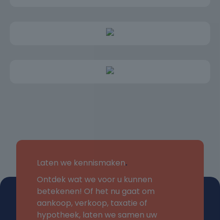
- Notaris ter keuze van verkoper;
- Verkoper heeft de woning niet zelf bewoond en
kan derhalve niet aansprakelijk worden gesteld
voor eventuele (verborgen) gebreken;
- Zelfbewoningsplicht van toepassing (verhuur niet
toegestaan);
- Energielabel E;
- Kunststof kozijnen;
- Oplevering kan op korte termijn plaatsvinden.
Laten we kennismaken
.
Ontdek wat we voor u kunnen
betekenen! Of het nu gaat om
aankoop, verkoop, taxatie of
hypotheek, laten we samen uw