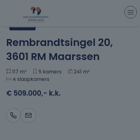
Aanbod
> Rembrandtsingel 20, Maarssen
Verkocht
+37
Rembrandtsingel 20,
3601 RM Maarssen
117 m²
5 kamers
241 m²
4 slaapkamers
€ 509.000,- k.k.