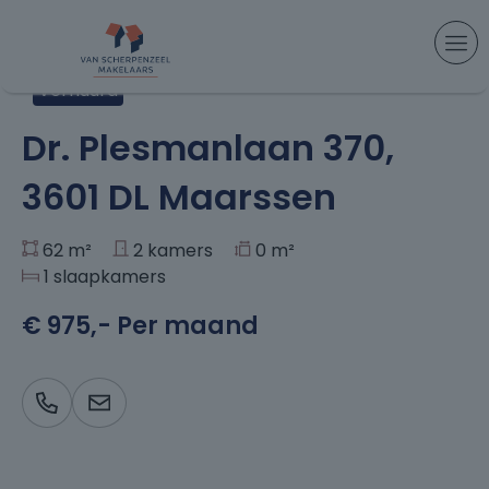
Aanbod
> Dr. Plesmanlaan 370, Maarssen
Verhuurd
+9
Dr. Plesmanlaan 370,
3601 DL Maarssen
62 m²
2 kamers
0 m²
1 slaapkamers
€ 975,- Per maand