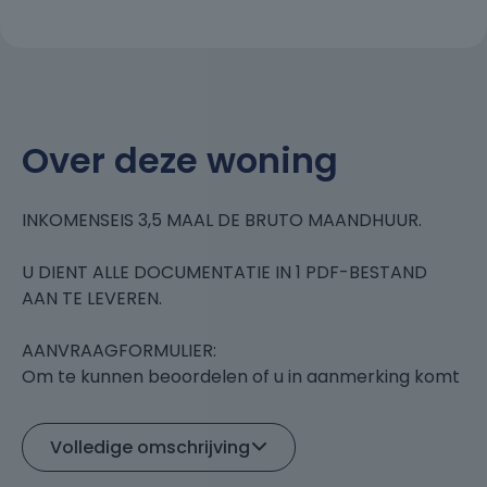
Over deze woning
INKOMENSEIS 3,5 MAAL DE BRUTO MAANDHUUR.
U DIENT ALLE DOCUMENTATIE IN 1 PDF-BESTAND
AAN TE LEVEREN.
AANVRAAGFORMULIER:
Om te kunnen beoordelen of u in aanmerking komt
voor het appartement dient u een
woningaanvraagformulier bij ons op te vragen PER
Volledige omschrijving
MAIL GRAAG VIA FUNDA, in te vullen en met de
gevraagde bijlagen in 1 PDF DOCUMENT te