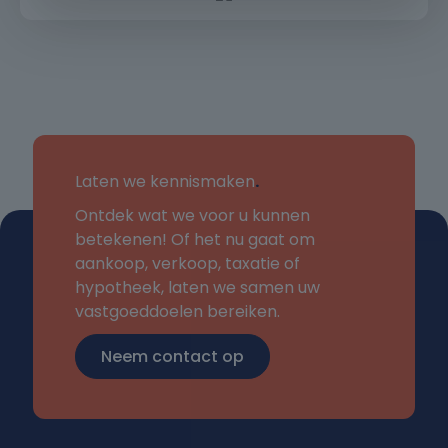
minimaal 3,5 maal de bruto maandhuur te zijn;
- Waarborgsom: 2 maanden kale huur;
- Eenmalige mutatiekosten van € 250,- die huurder
aan verhuurder dient te betalen;
- Onbepaalde tijd, met een minimum huurtermijn
van 2 jaar;
- Geen woningdelers;
- Huisdieren zijn niet toegestaan.
Laten we kennismaken
.
Ontdek wat we voor u kunnen
Als u vragen heeft, neem dan telefonisch contact
betekenen! Of het nu gaat om
met ons op.
aankoop, verkoop, taxatie of
hypotheek, laten we samen uw
vastgoeddoelen bereiken.
Neem contact op