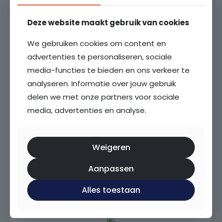
openbaar vervoer start vóór de deur, het centrum
Nog meer weten?
1
van Maarssen is op loopafstand.
Neem contact met ons
Deze website maakt gebruik van cookies
Energielabel
op
INDELING:
A
We gebruiken cookies om content en
Entree, gang, ruime hal, aparte toiletruimte,
advertenties te personaliseren, sociale
woonkamer met toegang tot balkon, eetkeuken
Garage
Contact opnemen
media-functies te bieden en ons verkeer te
(3.45 x 3.17 m.), 1 slaapkamers, badkamer met
Geen garage
analyseren. Informatie over jouw gebruik
douch en wastafel.
delen we met onze partners voor sociale
Parkeergelegenheid
HUURPRIJS € 975,- per maand (exclusief
media, advertenties en analyse.
Openbaar parkeren
gas/water/elektra);
Servicekosten: € 60,- per maand;
Ligging
Media en documenten
Weigeren
In centrum, Vrij uitzicht
Bijzonderheden:
Aanpassen
Plattegrond
- Huurprijs € 975,- per maand;
Alles toestaan
- Servicekosten: € 60,- per maand;
- Beschikbaar per 30 april 2026;
- Inkomenseis: het bruto maandinkomen dient