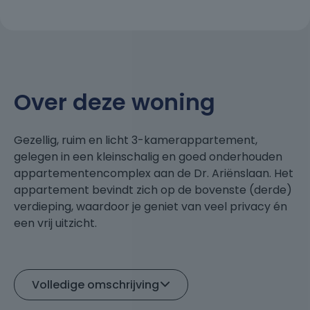
Over deze woning
Gezellig, ruim en licht 3-kamerappartement,
gelegen in een kleinschalig en goed onderhouden
appartementencomplex aan de Dr. Ariënslaan. Het
appartement bevindt zich op de bovenste (derde)
verdieping, waardoor je geniet van veel privacy én
een vrij uitzicht.
De woning is recent gedeeltelijk gerenoveerd en
biedt alle comfort om direct fijn te kunnen wonen.
Volledige omschrijving
Zo is het appartement uitgerust met
airconditioning, is de moderne badkamer volledig