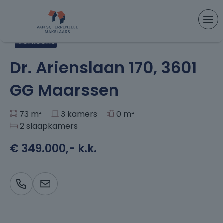
Aanbod
> Dr. Arienslaan 170, Maarssen
Verkocht
+32
Dr. Arienslaan 170, 3601
GG Maarssen
73 m²
3 kamers
0 m²
2 slaapkamers
€ 349.000,- k.k.