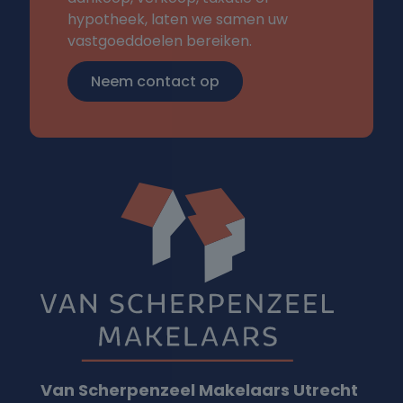
Bijzonderheden:
hypotheek, laten we samen uw
- Energielabel C;
vastgoeddoelen bereiken.
- Airconditioning aanwezig;
- HR-/dubbelglas aanwezig;
Neem contact op
- Moderne badkamer (2021);
- Keuken geplaatst in 2018;
- Nieuwe vaatwasser (2025);
- Huur cv-ketel uit 2023;
- Servicekosten: €175,53 per maand.
Transport en oplevering : indicatie februari/maart
2026
Van Scherpenzeel Makelaars Utrecht