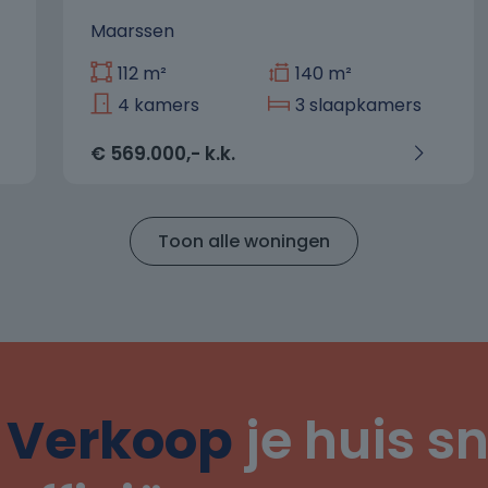
Maarssen
112 m²
140 m²
4 kamers
3 slaapkamers
€ 569.000,- k.k.
Toon alle woningen
Verkoop
je huis sn