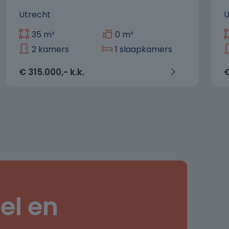
Utrecht
U
35 m²
0 m²
2 kamers
1 slaapkamers
€ 315.000,- k.k.
€
el en