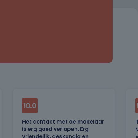
10.0
Het contact met de makelaar
I
is erg goed verlopen. Erg
M
vriendelijk, deskundig en
V