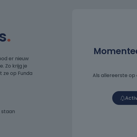
s
.
Momenteel
bod er nieuw
 Zo krijg je
t ze op Funda
Als allereerste o
Acti
 staan