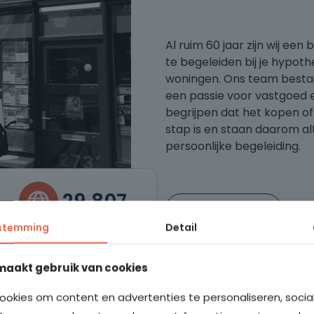
Al ruim 60 jaar zijn wij een 
te begeleiden bij je hypot
woningen. Ons team bestaa
een passie voor vastgoed e
begrijpen dat het kopen o
stap is en staan daarom alt
persoonlijke begeleiding.
29.807
Meer over ons
stemming
Detail
bsite bezoekers dit jaar
maakt gebruik van cookies
ookies om content en advertenties te personaliseren, soci