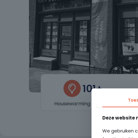
101+
Toe
Housewarming feestjes
We
Deze website 
We gebruiken c