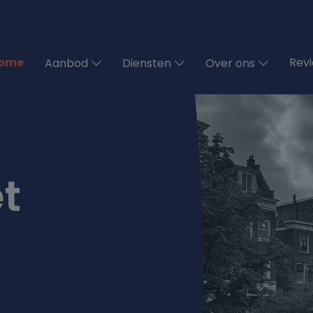
ome
Rev
Aanbod
Diensten
Over ons
t