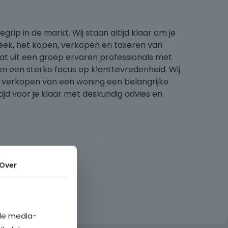
begrip in de markt. Wij staan altijd klaar om je
heek, het kopen, verkopen en taxeren van
t uit een groep ervaren professionals met
n een sterke focus op klanttevredenheid. Wij
f verkopen van een woning een belangrijke
ijd voor je klaar met deskundig advies en
Over
ale media-