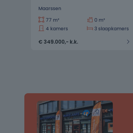
Maarssen
77 m²
0 m²
mers
4 kamers
3 slaapkamers
€ 349.000,- k.k.