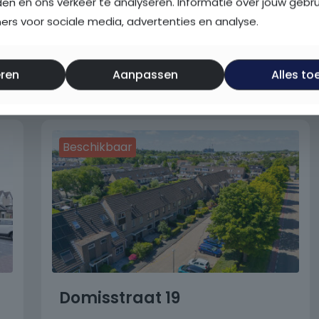
den en ons verkeer te analyseren. Informatie over jouw gebr
rs voor sociale media, advertenties en analyse.
anbod
.
ren
Aanpassen
Alles to
Beschikbaar
Domisstraat 19