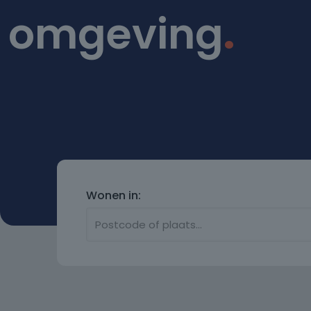
omgeving
.
Wonen in: