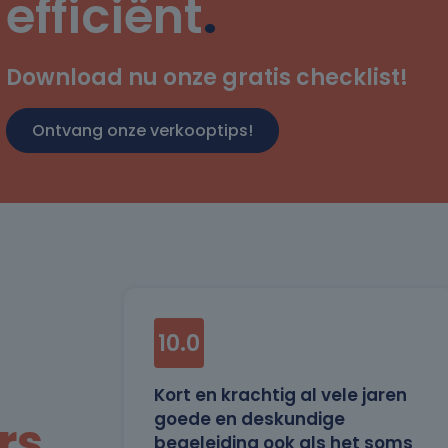
efficiënt
.
Download nu onze gratis checklist!
Ontvang onze verkooptips!
10.0
ls de
Kort en krachtig al vele jaren
ede
goede en deskundige
rs
 De
begeleiding ook als het soms