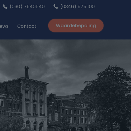
(030) 7540640
(0346) 575 100
Waardebepaling
iews
Contact