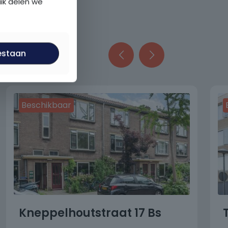
uik delen we
estaan
Beschikbaar
Kneppelhoutstraat 17 Bs