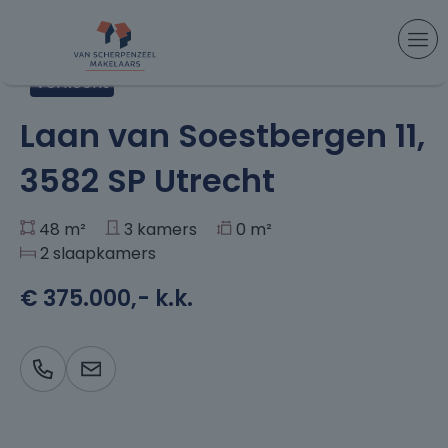
Aanbod
> Laan van Soestbergen 11, Utrecht
Verkocht
+31
Laan van Soestbergen 11,
3582 SP Utrecht
48 m²
3 kamers
0 m²
2 slaapkamers
€ 375.000,- k.k.