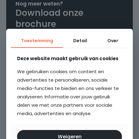
Aan achterzijde zijn twee kamers gelegen beiden
Nog meer weten?
2
met toegang naar de tuin. Eén kamer is in gebruik
Download onze
als slaapkamer, de andere kamer heeft tevens de
Energielabel
brochure
opstelplaats voor de cv-ketel. Deze beide kamers
C
zijn ook voorzien van de
eiken vloer.
Toestemming
Detail
Over
Garage
Download brochure
Geen garage
Deze website maakt gebruik van cookies
BIJZONDERHEDEN:
Parkeergelegenheid
- VvE is actief, maandelijkse bijdrage € 60,-;
Openbaar parkeren, Betaald parkeren
We gebruiken cookies om content en
- Energielabel C;
advertenties te personaliseren, sociale
- CV-combiketel Nefit 2012;
Ligging
Media en documenten
media-functies te bieden en ons verkeer te
- Badkamer vernieuwd in 2020;
Aan park, Aan rustige weg, In woonwijk, Vrij uitzicht
analyseren. Informatie over jouw gebruik
- Aanvaarding medio mei 2025.
delen we met onze partners voor sociale
Plattegrond
media, advertenties en analyse.
Video's
Weigeren